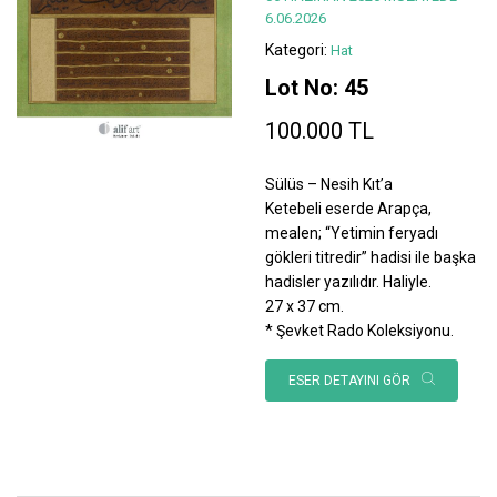
6.06.2026
Kategori:
Hat
Lot No: 45
100.000 TL
Sülüs – Nesih Kıt’a
Ketebeli eserde Arapça,
mealen; “Yetimin feryadı
gökleri titredir” hadisi ile başka
hadisler yazılıdır. Haliyle.
27 x 37 cm.
* Şevket Rado Koleksiyonu.
ESER DETAYINI GÖR