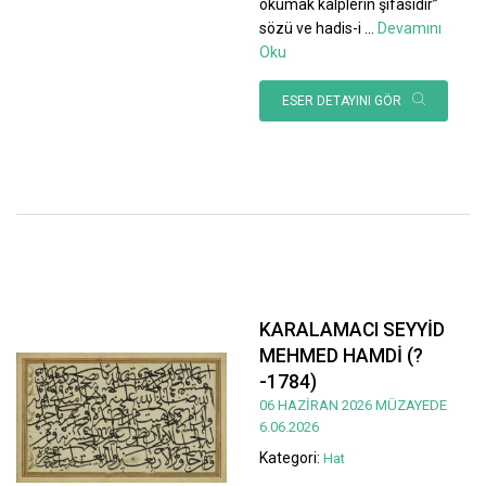
okumak kalplerin şifasıdır”
sözü ve hadis-i
...
Devamını
Oku
ESER DETAYINI GÖR
KARALAMACI SEYYİD
MEHMED HAMDİ (?
-1784)
06 HAZİRAN 2026 MÜZAYEDE
6.06.2026
Kategori:
Hat