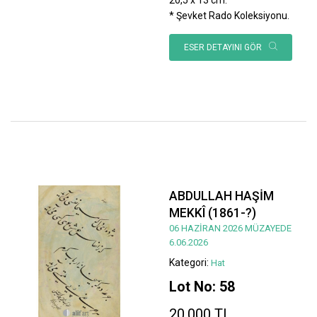
* Şevket Rado Koleksiyonu.
ESER DETAYINI GÖR
ABDULLAH HAŞİM
MEKKÎ (1861-?)
06 HAZİRAN 2026 MÜZAYEDE
6.06.2026
Kategori:
Hat
Lot No: 58
20.000 TL