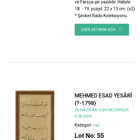
ve Farsça şiir yazılıdır. Haliyle.
18. - 19. yüzyıl. 22 x 13 cm. (x2)
* Şevket Rado Koleksiyonu.
ESER DETAYINI GÖR
MEHMED ESAD YESÂRÎ
(?-1798)
06 HAZİRAN 2026 MÜZAYEDE
6.06.2026
Kategori:
Hat
Lot No: 55