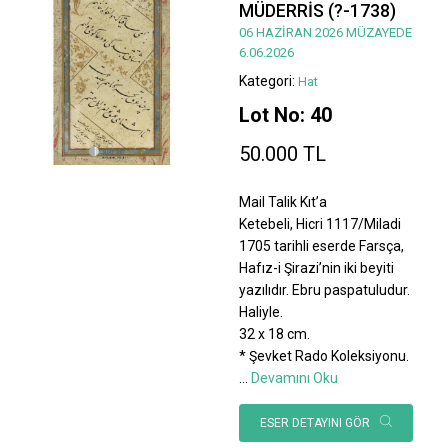
MÜDERRİS (?-1738)
06 HAZİRAN 2026 MÜZAYEDE
6.06.2026
Kategori:
Hat
Lot No: 40
50.000 TL
Mail Talik Kıt’a
Ketebeli, Hicri 1117/Miladi
1705 tarihli eserde Farsça,
Hafız-i Şirazi’nin iki beyiti
yazılıdır. Ebru paspatuludur.
Haliyle.
32 x 18 cm.
* Şevket Rado Koleksiyonu.
...
Devamını Oku
ESER DETAYINI GÖR