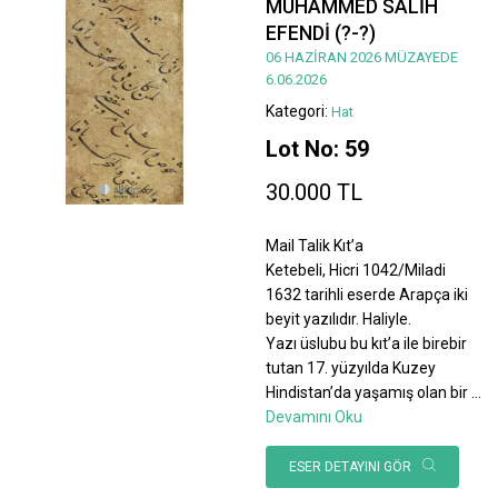
MUHAMMED SALİH
EFENDİ (?-?)
06 HAZİRAN 2026 MÜZAYEDE
6.06.2026
Kategori:
Hat
Lot No: 59
30.000 TL
Mail Talik Kıt’a
Ketebeli, Hicri 1042/Miladi
1632 tarihli eserde Arapça iki
beyit yazılıdır. Haliyle.
Yazı üslubu bu kıt’a ile birebir
tutan 17. yüzyılda Kuzey
Hindistan’da yaşamış olan bir
...
Devamını Oku
ESER DETAYINI GÖR