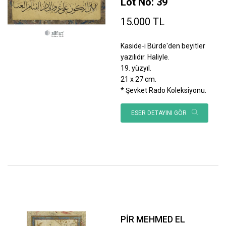
Lot No: 39
15.000 TL
Kaside-i Bürde'den beyitler
yazılıdır. Haliyle.
19. yüzyıl.
21 x 27 cm.
* Şevket Rado Koleksiyonu.
ESER DETAYINI GÖR
PİR MEHMED EL