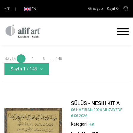
Giriş yap
Kayıt Ol
₺
TL
|
EN
Sayfa
...
1
2
3
148
Sayfa 1 / 148
SÜLÜS - NESİH KIT'A
06 HAZİRAN 2026 MÜZAYEDE
6.06.2026
Kategori:
Hat