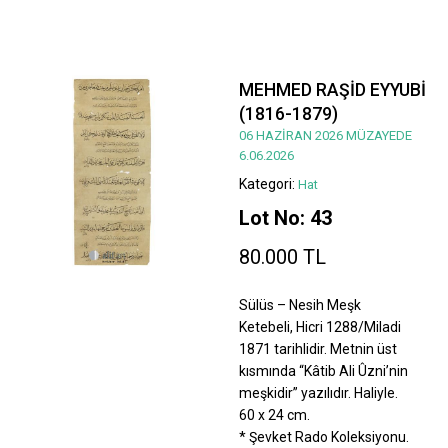
MEHMED RAŞİD EYYUBİ
(1816-1879)
06 HAZİRAN 2026 MÜZAYEDE
6.06.2026
Kategori:
Hat
Lot No: 43
80.000 TL
Sülüs – Nesih Meşk
Ketebeli, Hicri 1288/Miladi
1871 tarihlidir. Metnin üst
kısmında “Kâtib Ali Ûzni’nin
meşkidir” yazılıdır. Haliyle.
60 x 24 cm.
* Şevket Rado Koleksiyonu.