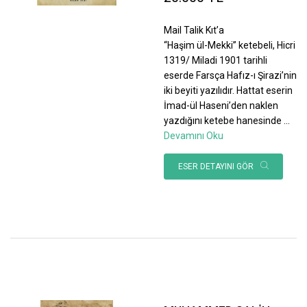
Mail Talik Kıt’a
“Haşim ül-Mekki” ketebeli, Hicri
1319/ Miladi 1901 tarihli
eserde Farsça Hafız-ı Şirazi’nin
iki beyiti yazılıdır. Hattat eserin
İmad-ül Haseni’den naklen
yazdığını ketebe hanesinde
...
Devamını Oku
ESER DETAYINI GÖR