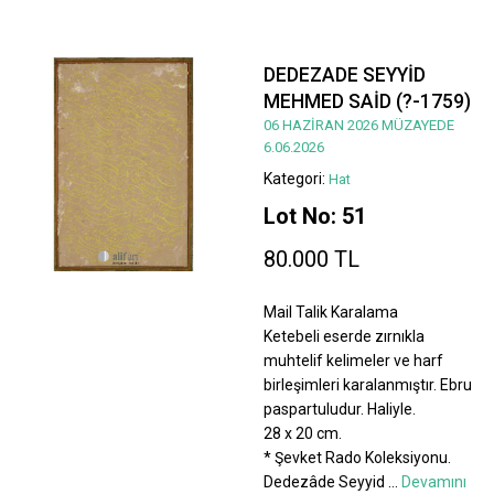
DEDEZADE SEYYİD
MEHMED SAİD (?-1759)
06 HAZİRAN 2026 MÜZAYEDE
6.06.2026
Kategori:
Hat
Lot No: 51
80.000 TL
Mail Talik Karalama
Ketebeli eserde zırnıkla
muhtelif kelimeler ve harf
birleşimleri karalanmıştır. Ebru
paspartuludur. Haliyle.
28 x 20 cm.
* Şevket Rado Koleksiyonu.
Dedezâde Seyyid
...
Devamını