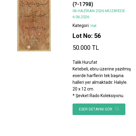
(?-1798)
06 HAZİRAN 2026 MÜZAYEDE
6.06.2026
Kategori:
Hat
Lot No: 56
50.000 TL
Talik Hurufat
Ketebeli, ebru üzerine yazılmış
eserde harflerin tek başına
halleri yer almaktadır. Haliyle.
20 x 12 cm.
* Şevket Rado Koleksiyonu.
ESER DETAYINI GÖR