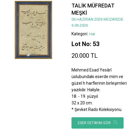
TALİK MÜFREDAT
MEŞKİ
06 HAZİRAN 2026 MÜZAYEDE
6.06.2026
Kategori:
Hat
Lot No: 53
20.000 TL
Mehmed Esad Yesârî
üslubundaki eserde mim ve
güzel h harflerinin birleşimleri
yazılıdır. Haliyle.
18. - 19. yüzyıl.
32 x 20 cm.
* Şevket Rado Koleksiyonu.
ESER DETAYINI GÖR