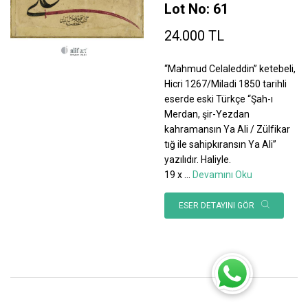
Lot No: 61
24.000 TL
“Mahmud Celaleddin” ketebeli,
Hicri 1267/Miladi 1850 tarihli
eserde eski Türkçe “Şah-ı
Merdan, şir-Yezdan
kahramansın Ya Ali / Zülfikar
tığ ile sahipkıransın Ya Ali”
yazılıdır. Haliyle.
19 x
...
Devamını Oku
ESER DETAYINI GÖR