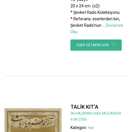
20 x 24 cm. (x2)
* Şevket Rado Koleksiyonu.
* Referans; eserlerden biri,
Şevket Rado’nun
...
Devamını
Oku
ESER DETAYINI GÖR
TALİK KIT’A
06 HAZİRAN 2026 MÜZAYEDE
6.06.2026
Kategori:
Hat