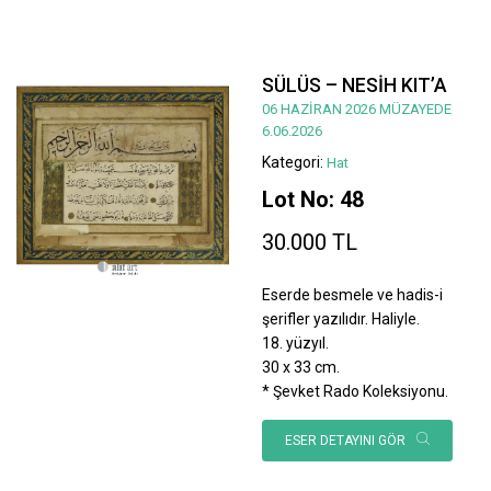
SÜLÜS – NESİH KIT’A
06 HAZİRAN 2026 MÜZAYEDE
6.06.2026
Kategori:
Hat
Lot No: 48
30.000 TL
Eserde besmele ve hadis-i
şerifler yazılıdır. Haliyle.
18. yüzyıl.
30 x 33 cm.
* Şevket Rado Koleksiyonu.
ESER DETAYINI GÖR