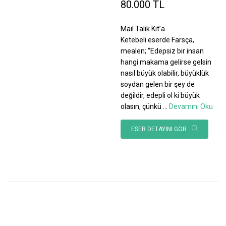
80.000 TL
Mail Talik Kıt’a
Ketebeli eserde Farsça,
mealen; “Edepsiz bir insan
hangi makama gelirse gelsin
nasıl büyük olabilir, büyüklük
soydan gelen bir şey de
değildir, edepli ol ki büyük
olasın, çünkü
...
Devamını Oku
ESER DETAYINI GÖR