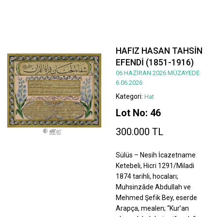
HAFIZ HASAN TAHSİN
EFENDİ (1851-1916)
06 HAZİRAN 2026 MÜZAYEDE
6.06.2026
Kategori:
Hat
Lot No: 46
300.000 TL
Sülüs – Nesih İcazetname
Ketebeli, Hicri 1291/Miladi
1874 tarihli, hocaları;
Muhsinzâde Abdullah ve
Mehmed Şefik Bey, eserde
Arapça, mealen; “Kur’an