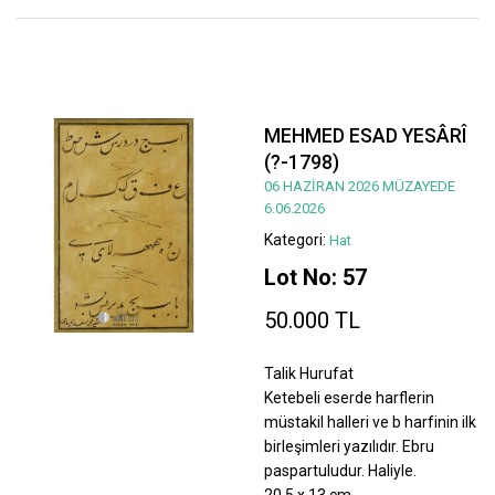
MEHMED ESAD YESÂRÎ
(?-1798)
06 HAZİRAN 2026 MÜZAYEDE
6.06.2026
Kategori:
Hat
Lot No: 57
50.000 TL
Talik Hurufat
Ketebeli eserde harflerin
müstakil halleri ve b harfinin ilk
birleşimleri yazılıdır. Ebru
paspartuludur. Haliyle.
20,5 x 13 cm.