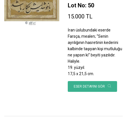
Lot No: 50
15.000 TL
İran üslubundaki eserde
Farsça, mealen; “Senin
ayrılığının hasretinin kederini
kalbinde taşıyan kişi mutluluğu
ne yapsın ki” beyiti yazılıdır.
Haliyle.
19. yüzyıl.
17,5 x 21,5 cm.
ESER DETAYINI GÖR