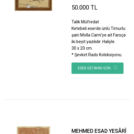
50.000 TL
Talik Müfredat
Ketebeli eserde ünlü Timurlu
şairi Molla Cami’ye ait Farsça
iki beyit yazılıdır. Haliyle.
30 x 20 cm.
* Şevket Rado Koleksiyonu.
ESER DETAYINI GÖR
MEHMED ESAD YESÂRÎ