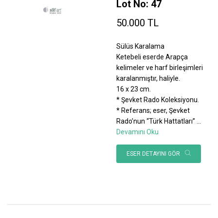
Lot No: 47
50.000 TL
Sülüs Karalama
Ketebeli eserde Arapça
kelimeler ve harf birleşimleri
karalanmıştır, haliyle.
16 x 23 cm.
* Şevket Rado Koleksiyonu.
* Referans; eser, Şevket
Rado’nun “Türk Hattatları”
...
Devamını Oku
ESER DETAYINI GÖR