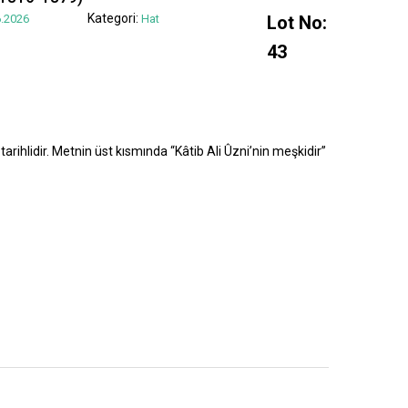
Kategori:
.2026
Hat
Lot No:
43
tarihlidir. Metnin üst kısmında “Kâtib Ali Ûzni’nin meşkidir”