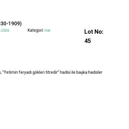
830-1909)
Kategori:
.2026
Hat
Lot No:
45
“Yetimin feryadı gökleri titredir” hadisi ile başka hadisler