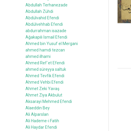
Abdullah Terhanezade
Abdullah Zühdi
Abdülvahid Efendi
Abdülvehhab Efendi
abdurrahman isazade
Ağakapılı İsmail Efendi
Ahmed bin Yusuf el Mergani
ahmed hamdi tezcan
ahmed ilhami
Ahmed Ref`et Efendi
ahmed süreyya saltuk
Ahmed Tevfik Efendi
Ahmed Vehbi Efendi
Ahmet Zeki Yavaş
Ahmet Ziya Akbulut
Aksarayi Mehmed Efendi
Alaeddin Bey
Ali Alparslan
Ali Hademe-i Fatih
Ali Haydar Efendi