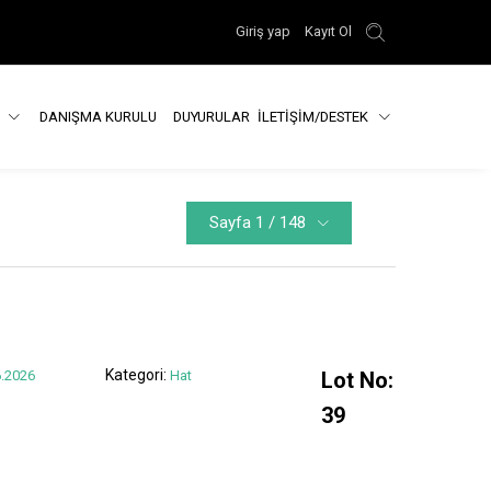
Giriş yap
Kayıt Ol
R
DANIŞMA KURULU
DUYURULAR
İLETİŞİM/DESTEK
Sayfa 1 / 148
Kategori:
.2026
Hat
Lot No:
39