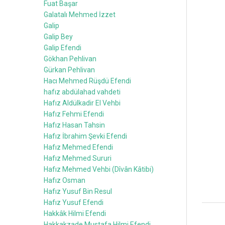
Fuat Başar
Galatalı Mehmed İzzet
Galip
Galip Bey
Galip Efendi
Gökhan Pehlivan
Gürkan Pehlivan
Hacı Mehmed Rüşdü Efendi
hafız abdülahad vahdeti
Hafız Aldülkadir El Vehbi
Hafız Fehmi Efendi
Hafız Hasan Tahsin
Hafız İbrahim Şevki Efendi
Hafız Mehmed Efendi
Hafız Mehmed Sururi
Hafız Mehmed Vehbi (Dîvân Kâtibi)
Hafız Osman
Hafız Yusuf Bin Resul
Hafız Yusuf Efendi
Hakkâk Hilmi Efendi
Hakkakzade Mustafa Hilmi Efendi