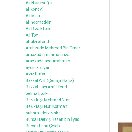
Ali Hüsrevoğlu
ali konevî
Ali Mısrî
ali necmeddin
Ali Rıza Efendi
Ali Toy
ali ulvi efendi
Arabzade Mehmed Bin Ömer
arabzade mehmed rıza
arapzade abdurrahman
aydın kızılyar
Aziz Rufai
Bakkal Arif (Çemşir Hafız)
Bakkal Hacı Arif Efendi
belma bozkurt
Beşiktaşlı Mehmed Nuri
Beşiktaşlı Nuri Korman
buharalı derviş abdi
Bursalı Derviş Hasan bin İlyas
Bursalı Fahri Çelebi