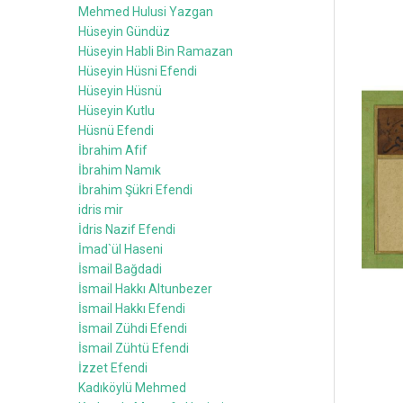
Mehmed Hulusi Yazgan
Hüseyin Gündüz
Hüseyin Habli Bin Ramazan
Hüseyin Hüsni Efendi
Hüseyin Hüsnü
Hüseyin Kutlu
Hüsnü Efendi
İbrahim Afif
İbrahim Namık
İbrahim Şükri Efendi
idris mir
İdris Nazif Efendi
İmad`ül Haseni
İsmail Bağdadi
İsmail Hakkı Altunbezer
İsmail Hakkı Efendi
İsmail Zühdi Efendi
İsmail Zühtü Efendi
İzzet Efendi
Kadıköylü Mehmed