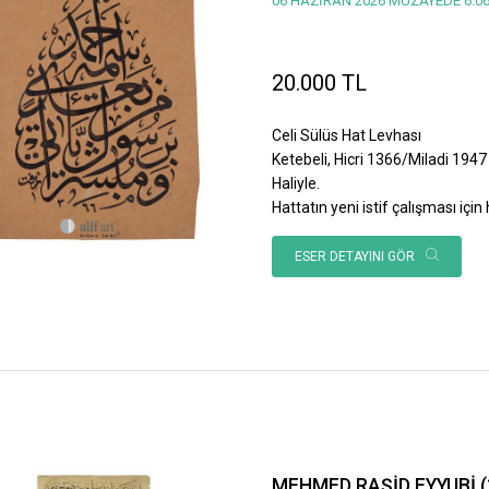
06 HAZİRAN 2026 MÜZAYEDE 6.06
20.000 TL
Celi Sülüs Hat Levhası
Ketebeli, Hicri 1366/Miladi 1947 
Haliyle.
Hattatın yeni istif çalışması için h
ESER DETAYINI GÖR
MEHMED RAŞİD EYYUBİ (