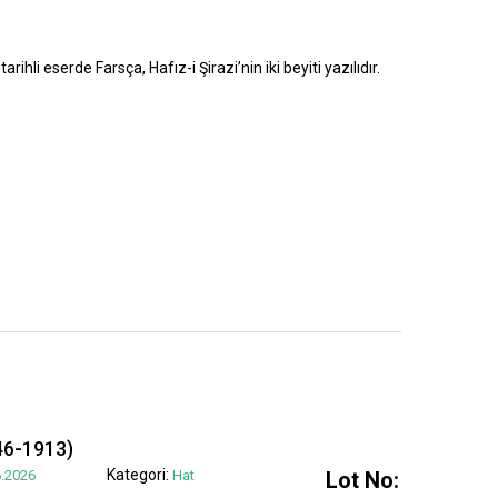
rihli eserde Farsça, Hafız-i Şirazi’nin iki beyiti yazılıdır.
6-1913)
Kategori:
.2026
Hat
Lot No: