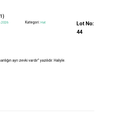
1)
Kategori:
.2026
Hat
Lot No:
44
lığın ayrı zevki vardır” yazılıdır. Haliyle.