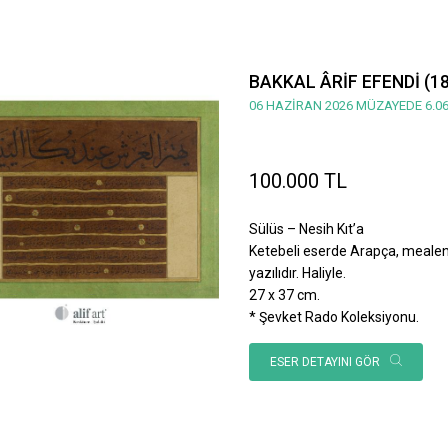
BAKKAL ÂRİF EFENDİ (1
06 HAZİRAN 2026 MÜZAYEDE 6.06
100.000 TL
Sülüs – Nesih Kıt’a
Ketebeli eserde Arapça, mealen; 
yazılıdır. Haliyle.
27 x 37 cm.
* Şevket Rado Koleksiyonu.
ESER DETAYINI GÖR