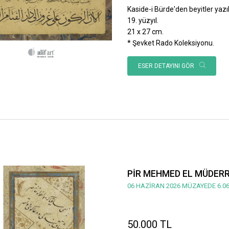
Kaside-i Bürde'den beyitler yazılı
19. yüzyıl.
21 x 27 cm.
* Şevket Rado Koleksiyonu.
ESER DETAYINI GÖR
PİR MEHMED EL MÜDERRİ
06 HAZİRAN 2026 MÜZAYEDE 6.06
50.000 TL