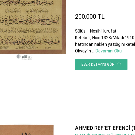
200.000 TL
Sülüs – Nesih Hurufat
Ketebeli, Hicri 1328/Miladi 1910 
hattından naklen yazdığını ket
Okyay’ın
...
Devamını Oku
ESER DETAYINI GÖR
AHMED REF’ET EFENDİ (