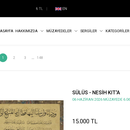
₺
TL
|
EN
ASAYFA
HAKKIMIZDA
MÜZAYEDELER
SERGİLER
KATEGORİLE
...
1
2
3
148
SÜLÜS - NESİH KIT'A
06 HAZİRAN 2026 MÜZAYEDE 6.06
15.000 TL