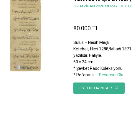
06 HAZİRAN 2026 MÜZAYEDE 6.06
80.000 TL
Sülüs – Nesih Meşk
Ketebeli, Hicri 1288/Miladi 1871 
yazılıdır. Haliyle.
60 x 24 cm.
* Şevket Rado Koleksiyonu.
* Referans;
...
Devamını Oku
ESER DETAYINI GÖR