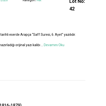
.2026
Hat
Lot No:
42
tarihli eserde Arapça “Saff Suresi, 6. Ayet” yazılıdır.
azırladığı orijinal yazı kalıbı
...
Devamını Oku
1816-1879)