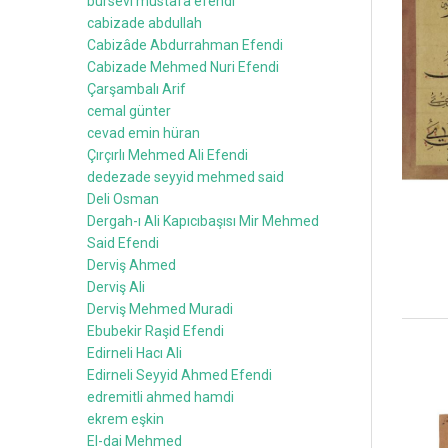
bursevi mustafa efendi
cabizade abdullah
Cabizâde Abdurrahman Efendi
Cabizade Mehmed Nuri Efendi
Çarşambalı Arif
cemal günter
cevad emin hüran
Çırçırlı Mehmed Ali Efendi
dedezade seyyid mehmed said
Deli Osman
Dergah-ı Ali Kapıcıbaşısı Mir Mehmed
Said Efendi
Derviş Ahmed
Derviş Ali
Derviş Mehmed Muradi
Ebubekir Raşid Efendi
Edirneli Hacı Ali
Edirneli Seyyid Ahmed Efendi
edremitli ahmed hamdi
ekrem eşkin
El-dai Mehmed