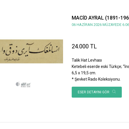
MACİD AYRAL (1891-196
06 HAZİRAN 2026 MÜZAYEDE 6.06
24.000 TL
Talik Hat Levhası
Ketebeli eserde eski Türkçe; “İnsan
6,5 x 19,5 cm.
* Şevket Rado Koleksiyonu.
ESER DETAYINI GÖR