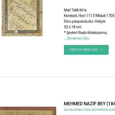
Mail Talik Kıt’a
Ketebeli, Hicri 1117/Miladi 1705 ta
Ebru paspatuludur. Haliyle.
32 x 18 cm.
* Şevket Rado Koleksiyonu.
...
Devamını Oku
ESER DETAYINI GÖR
MEHMED NAZİF BEY (184
06 HAZİRAN 2026 MÜZAYEDE 6.06