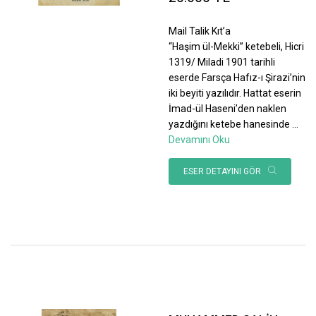
Mail Talik Kıt’a
“Haşim ül-Mekki” ketebeli, Hicri
1319/ Miladi 1901 tarihli
eserde Farsça Hafız-ı Şirazi’nin
iki beyiti yazılıdır. Hattat eserin
İmad-ül Haseni’den naklen
yazdığını ketebe hanesinde
...
Devamını Oku
ESER DETAYINI GÖR