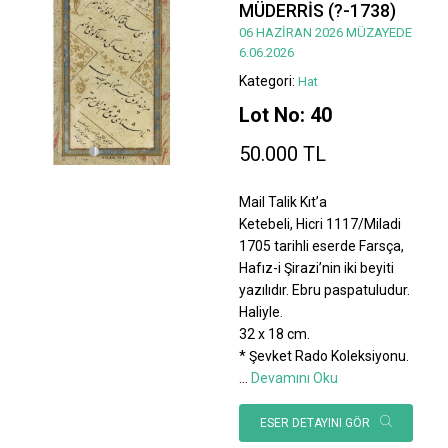
MÜDERRİS (?-1738)
06 HAZİRAN 2026 MÜZAYEDE
6.06.2026
Kategori:
Hat
Lot No: 40
50.000 TL
Mail Talik Kıt’a
Ketebeli, Hicri 1117/Miladi
1705 tarihli eserde Farsça,
Hafız-i Şirazi’nin iki beyiti
yazılıdır. Ebru paspatuludur.
Haliyle.
32 x 18 cm.
* Şevket Rado Koleksiyonu.
...
Devamını Oku
ESER DETAYINI GÖR