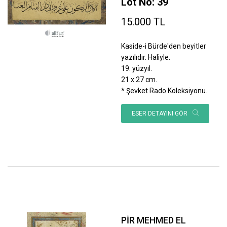
Lot No: 39
15.000 TL
Kaside-i Bürde'den beyitler
yazılıdır. Haliyle.
19. yüzyıl.
21 x 27 cm.
* Şevket Rado Koleksiyonu.
ESER DETAYINI GÖR
PİR MEHMED EL