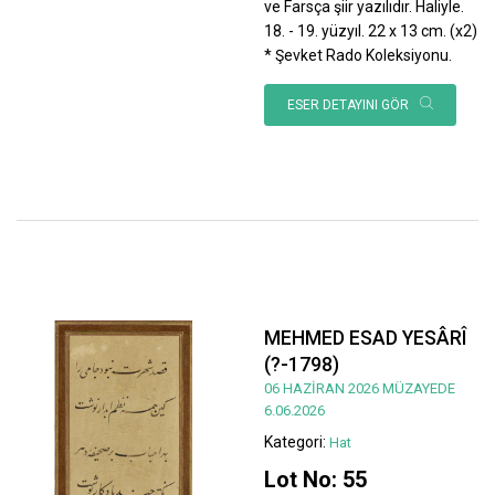
ve Farsça şiir yazılıdır. Haliyle.
18. - 19. yüzyıl. 22 x 13 cm. (x2)
* Şevket Rado Koleksiyonu.
ESER DETAYINI GÖR
MEHMED ESAD YESÂRÎ
(?-1798)
06 HAZİRAN 2026 MÜZAYEDE
6.06.2026
Kategori:
Hat
Lot No: 55