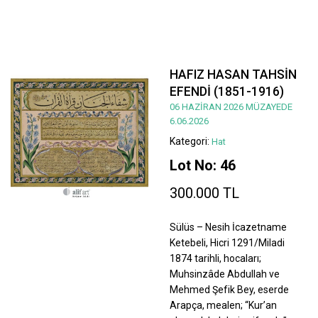
HAFIZ HASAN TAHSİN
EFENDİ (1851-1916)
06 HAZİRAN 2026 MÜZAYEDE
6.06.2026
Kategori:
Hat
Lot No: 46
300.000 TL
Sülüs – Nesih İcazetname
Ketebeli, Hicri 1291/Miladi
1874 tarihli, hocaları;
Muhsinzâde Abdullah ve
Mehmed Şefik Bey, eserde
Arapça, mealen; “Kur’an