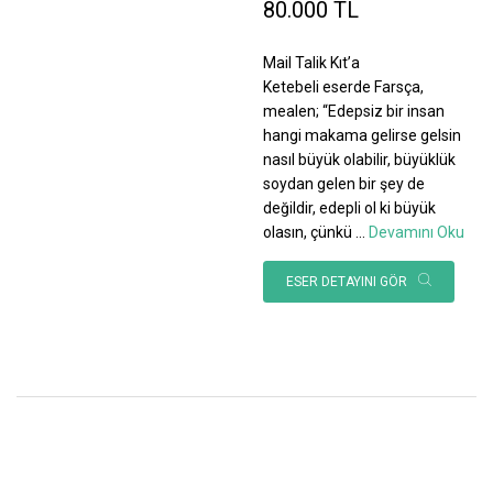
80.000 TL
Mail Talik Kıt’a
Ketebeli eserde Farsça,
mealen; “Edepsiz bir insan
hangi makama gelirse gelsin
nasıl büyük olabilir, büyüklük
soydan gelen bir şey de
değildir, edepli ol ki büyük
olasın, çünkü
...
Devamını Oku
ESER DETAYINI GÖR