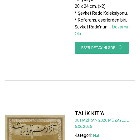
20 x 24 cm. (x2)
* Şevket Rado Koleksiyonu.
* Referans; eserlerden biri,
Şevket Rado’nun
...
Devamını
Oku
ESER DETAYINI GÖR
TALİK KIT’A
06 HAZİRAN 2026 MÜZAYEDE
6.06.2026
Kategori:
Hat