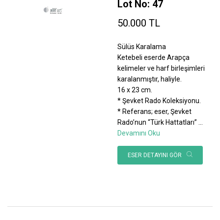
Lot No: 47
50.000 TL
Sülüs Karalama
Ketebeli eserde Arapça
kelimeler ve harf birleşimleri
karalanmıştır, haliyle.
16 x 23 cm.
* Şevket Rado Koleksiyonu.
* Referans; eser, Şevket
Rado’nun “Türk Hattatları”
...
Devamını Oku
ESER DETAYINI GÖR