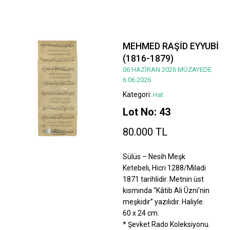
MEHMED RAŞİD EYYUBİ
(1816-1879)
06 HAZİRAN 2026 MÜZAYEDE
6.06.2026
Kategori:
Hat
Lot No: 43
80.000 TL
Sülüs – Nesih Meşk
Ketebeli, Hicri 1288/Miladi
1871 tarihlidir. Metnin üst
kısmında “Kâtib Ali Ûzni’nin
meşkidir” yazılıdır. Haliyle.
60 x 24 cm.
* Şevket Rado Koleksiyonu.