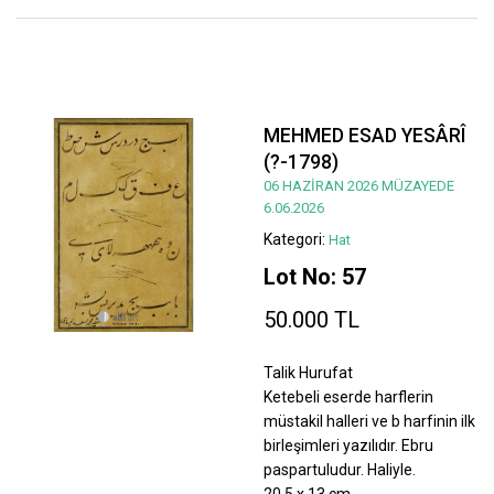
MEHMED ESAD YESÂRÎ
(?-1798)
06 HAZİRAN 2026 MÜZAYEDE
6.06.2026
Kategori:
Hat
Lot No: 57
50.000 TL
Talik Hurufat
Ketebeli eserde harflerin
müstakil halleri ve b harfinin ilk
birleşimleri yazılıdır. Ebru
paspartuludur. Haliyle.
20,5 x 13 cm.