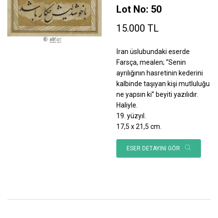
Lot No: 50
15.000 TL
İran üslubundaki eserde
Farsça, mealen; “Senin
ayrılığının hasretinin kederini
kalbinde taşıyan kişi mutluluğu
ne yapsın ki” beyiti yazılıdır.
Haliyle.
19. yüzyıl.
17,5 x 21,5 cm.
ESER DETAYINI GÖR