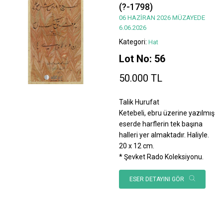
(?-1798)
06 HAZİRAN 2026 MÜZAYEDE
6.06.2026
Kategori:
Hat
Lot No: 56
50.000 TL
Talik Hurufat
Ketebeli, ebru üzerine yazılmış
eserde harflerin tek başına
halleri yer almaktadır. Haliyle.
20 x 12 cm.
* Şevket Rado Koleksiyonu.
ESER DETAYINI GÖR