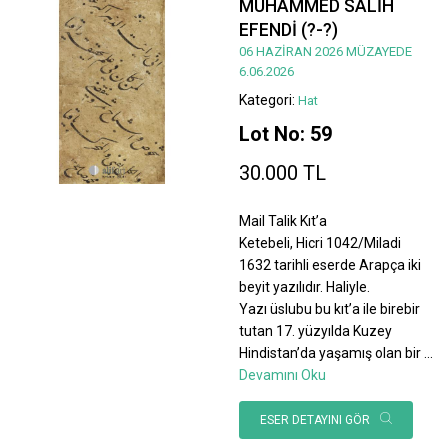
MUHAMMED SALİH
EFENDİ (?-?)
06 HAZİRAN 2026 MÜZAYEDE
6.06.2026
Kategori:
Hat
Lot No: 59
30.000 TL
Mail Talik Kıt’a
Ketebeli, Hicri 1042/Miladi
1632 tarihli eserde Arapça iki
beyit yazılıdır. Haliyle.
Yazı üslubu bu kıt’a ile birebir
tutan 17. yüzyılda Kuzey
Hindistan’da yaşamış olan bir
...
Devamını Oku
ESER DETAYINI GÖR