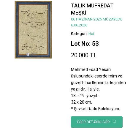
TALİK MÜFREDAT
MEŞKİ
06 HAZİRAN 2026 MÜZAYEDE
6.06.2026
Kategori:
Hat
Lot No: 53
20.000 TL
Mehmed Esad Yesârî
üslubundaki eserde mim ve
güzel h harflerinin birleşimleri
yazılıdır. Haliyle.
18. - 19. yüzyıl.
32 x 20 cm.
* Şevket Rado Koleksiyonu.
ESER DETAYINI GÖR