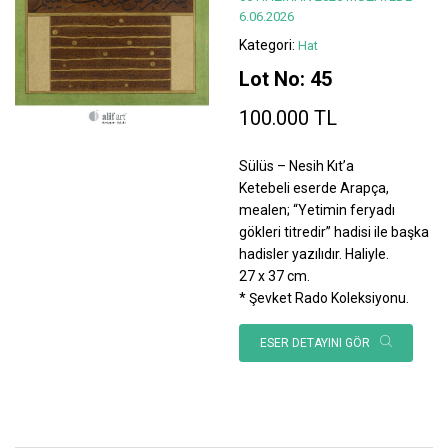
6.06.2026
Kategori:
Hat
Lot No: 45
100.000 TL
Sülüs – Nesih Kıt’a
Ketebeli eserde Arapça,
mealen; “Yetimin feryadı
gökleri titredir” hadisi ile başka
hadisler yazılıdır. Haliyle.
27 x 37 cm.
* Şevket Rado Koleksiyonu.
ESER DETAYINI GÖR