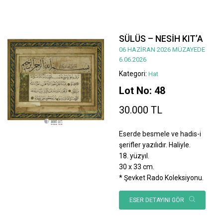
SÜLÜS – NESİH KIT’A
06 HAZİRAN 2026 MÜZAYEDE
6.06.2026
Kategori:
Hat
Lot No: 48
30.000 TL
Eserde besmele ve hadis-i
şerifler yazılıdır. Haliyle.
18. yüzyıl.
30 x 33 cm.
* Şevket Rado Koleksiyonu.
ESER DETAYINI GÖR