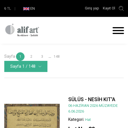
Giriş yap
Kayıt Ol
₺
TL
|
EN
Sayfa
...
1
2
3
148
Sayfa 1 / 148
SÜLÜS - NESİH KIT'A
06 HAZİRAN 2026 MÜZAYEDE
6.06.2026
Kategori:
Hat