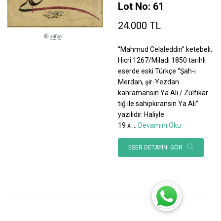
Lot No: 61
24.000 TL
“Mahmud Celaleddin” ketebeli,
Hicri 1267/Miladi 1850 tarihli
eserde eski Türkçe “Şah-ı
Merdan, şir-Yezdan
kahramansın Ya Ali / Zülfikar
tığ ile sahipkıransın Ya Ali”
yazılıdır. Haliyle.
19 x
...
Devamını Oku
ESER DETAYINI GÖR