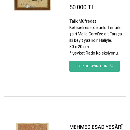
50.000 TL
Talik Müfredat
Ketebeli eserde ünlü Timurlu
şairi Molla Cami’ye ait Farsça
iki beyit yazılıdır. Haliyle.
30 x 20 cm.
* Şevket Rado Koleksiyonu.
ESER DETAYINI GÖR
MEHMED ESAD YESÂRÎ