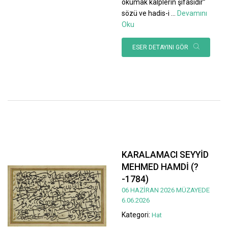
okumak kalplerin şifasıdır”
sözü ve hadis-i
...
Devamını
Oku
ESER DETAYINI GÖR
KARALAMACI SEYYİD
MEHMED HAMDİ (?
-1784)
06 HAZİRAN 2026 MÜZAYEDE
6.06.2026
Kategori:
Hat