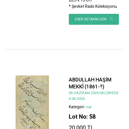
* Şevket Rado Koleksiyonu.
ESER DETAYINI GÖR
ABDULLAH HAŞİM
MEKKÎ (1861-?)
06 HAZİRAN 2026 MÜZAYEDE
6.06.2026
Kategori:
Hat
Lot No: 58
20.000 TL