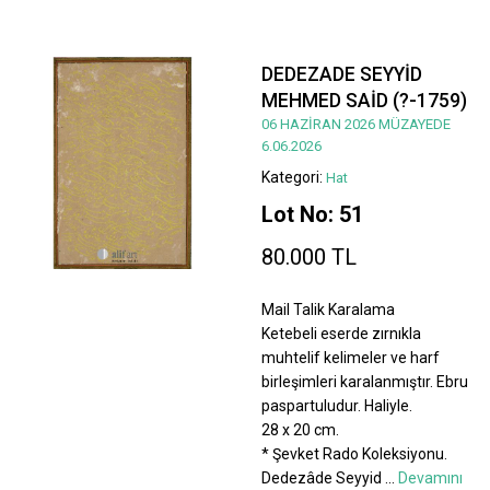
DEDEZADE SEYYİD
MEHMED SAİD (?-1759)
06 HAZİRAN 2026 MÜZAYEDE
6.06.2026
Kategori:
Hat
Lot No: 51
80.000 TL
Mail Talik Karalama
Ketebeli eserde zırnıkla
muhtelif kelimeler ve harf
birleşimleri karalanmıştır. Ebru
paspartuludur. Haliyle.
28 x 20 cm.
* Şevket Rado Koleksiyonu.
Dedezâde Seyyid
...
Devamını