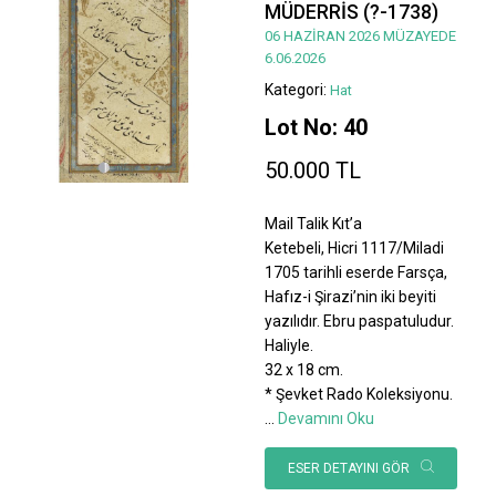
MÜDERRİS (?-1738)
06 HAZİRAN 2026 MÜZAYEDE
6.06.2026
Kategori:
Hat
Lot No: 40
50.000 TL
Mail Talik Kıt’a
Ketebeli, Hicri 1117/Miladi
1705 tarihli eserde Farsça,
Hafız-i Şirazi’nin iki beyiti
yazılıdır. Ebru paspatuludur.
Haliyle.
32 x 18 cm.
* Şevket Rado Koleksiyonu.
...
Devamını Oku
ESER DETAYINI GÖR