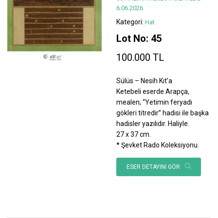
6.06.2026
Kategori:
Hat
Lot No: 45
100.000 TL
Sülüs – Nesih Kıt’a
Ketebeli eserde Arapça,
mealen; “Yetimin feryadı
gökleri titredir” hadisi ile başka
hadisler yazılıdır. Haliyle.
27 x 37 cm.
* Şevket Rado Koleksiyonu.
ESER DETAYINI GÖR