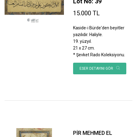
Lot No: 39
15.000 TL
Kaside-i Bürde'den beyitler
yazılıdır. Haliyle.
19. yüzyıl.
21 x 27 cm.
* Şevket Rado Koleksiyonu.
ESER DETAYINI GÖR
PİR MEHMED EL