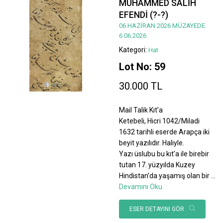
MUHAMMED SALİH
EFENDİ (?-?)
06 HAZİRAN 2026 MÜZAYEDE
6.06.2026
Kategori:
Hat
Lot No: 59
30.000 TL
Mail Talik Kıt’a
Ketebeli, Hicri 1042/Miladi
1632 tarihli eserde Arapça iki
beyit yazılıdır. Haliyle.
Yazı üslubu bu kıt’a ile birebir
tutan 17. yüzyılda Kuzey
Hindistan’da yaşamış olan bir
...
Devamını Oku
ESER DETAYINI GÖR