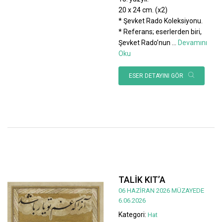
20 x 24 cm. (x2)
* Şevket Rado Koleksiyonu.
* Referans; eserlerden biri,
Şevket Rado’nun
...
Devamını
Oku
ESER DETAYINI GÖR
TALİK KIT’A
06 HAZİRAN 2026 MÜZAYEDE
6.06.2026
Kategori:
Hat