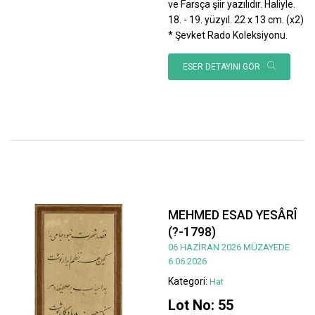
ve Farsça şiir yazılıdır. Haliyle.
18. - 19. yüzyıl. 22 x 13 cm. (x2)
* Şevket Rado Koleksiyonu.
ESER DETAYINI GÖR
MEHMED ESAD YESÂRÎ
(?-1798)
06 HAZİRAN 2026 MÜZAYEDE
6.06.2026
Kategori:
Hat
Lot No: 55