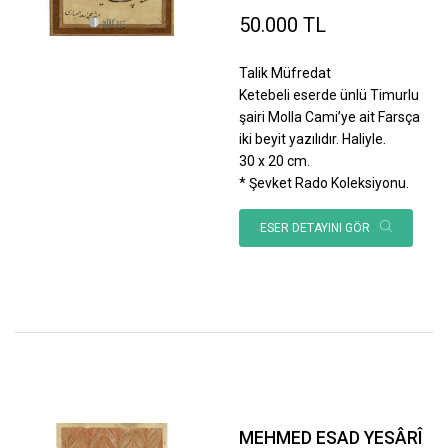
50.000 TL
Talik Müfredat
Ketebeli eserde ünlü Timurlu
şairi Molla Cami’ye ait Farsça
iki beyit yazılıdır. Haliyle.
30 x 20 cm.
* Şevket Rado Koleksiyonu.
ESER DETAYINI GÖR
MEHMED ESAD YESÂRÎ