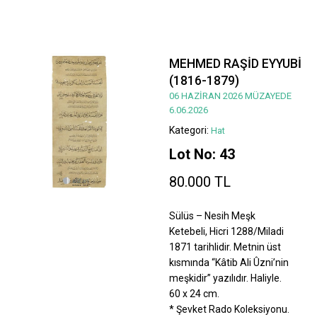
MEHMED RAŞİD EYYUBİ
(1816-1879)
06 HAZİRAN 2026 MÜZAYEDE
6.06.2026
Kategori:
Hat
Lot No: 43
80.000 TL
Sülüs – Nesih Meşk
Ketebeli, Hicri 1288/Miladi
1871 tarihlidir. Metnin üst
kısmında “Kâtib Ali Ûzni’nin
meşkidir” yazılıdır. Haliyle.
60 x 24 cm.
* Şevket Rado Koleksiyonu.