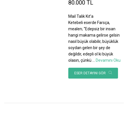
80.000 TL
Mail Talik Kıt’a
Ketebeli eserde Farsça,
mealen; “Edepsiz bir insan
hangi makama gelirse gelsin
nasıl büyük olabilir, büyüklük
soydan gelen bir şey de
değildir, edepli ol ki büyük
olasın, çünkü
...
Devamını Oku
ESER DETAYINI GÖR