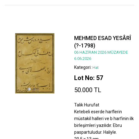
MEHMED ESAD YESÂRÎ
(?-1798)
06 HAZİRAN 2026 MÜZAYEDE
6.06.2026
Kategori:
Hat
Lot No: 57
50.000 TL
Talik Hurufat
Ketebeli eserde harflerin
müstakil halleri ve b harfinin ilk
birleşimleri yazılıdır. Ebru
paspartuludur. Haliyle.
20,5 x 13 cm.