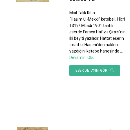
Mail Talik Kıt’a
“Haşim ül-Mekki” ketebeli, Hicri
1319/ Miladi 1901 tarihli
eserde Farsça Hafız-ı Şirazi’nin
iki beyiti yazılıdır. Hattat eserin
İmad-ül Haseni’den naklen
yazdığını ketebe hanesinde
...
Devamını Oku
ESER DETAYINI GÖR