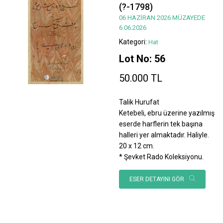
(?-1798)
06 HAZİRAN 2026 MÜZAYEDE
6.06.2026
Kategori:
Hat
Lot No: 56
50.000 TL
Talik Hurufat
Ketebeli, ebru üzerine yazılmış
eserde harflerin tek başına
halleri yer almaktadır. Haliyle.
20 x 12 cm.
* Şevket Rado Koleksiyonu.
ESER DETAYINI GÖR