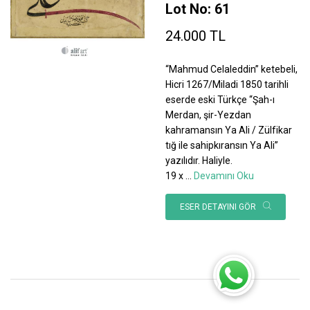
Lot No: 61
24.000 TL
“Mahmud Celaleddin” ketebeli,
Hicri 1267/Miladi 1850 tarihli
eserde eski Türkçe “Şah-ı
Merdan, şir-Yezdan
kahramansın Ya Ali / Zülfikar
tığ ile sahipkıransın Ya Ali”
yazılıdır. Haliyle.
19 x
...
Devamını Oku
ESER DETAYINI GÖR