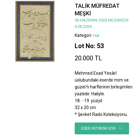
TALİK MÜFREDAT
MEŞKİ
06 HAZİRAN 2026 MÜZAYEDE
6.06.2026
Kategori:
Hat
Lot No: 53
20.000 TL
Mehmed Esad Yesârî
üslubundaki eserde mim ve
güzel h harflerinin birleşimleri
yazılıdır. Haliyle.
18. - 19. yüzyıl.
32 x 20 cm.
* Şevket Rado Koleksiyonu.
ESER DETAYINI GÖR