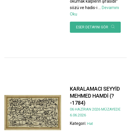
okumak kalplerin şifasıdır”
sözü ve hadis-i
...
Devamını
Oku
ESER DETAYINI GÖR
KARALAMACI SEYYİD
MEHMED HAMDİ (?
-1784)
06 HAZİRAN 2026 MÜZAYEDE
6.06.2026
Kategori:
Hat