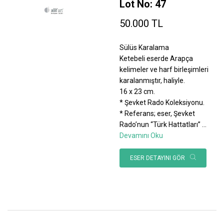
Lot No: 47
50.000 TL
Sülüs Karalama
Ketebeli eserde Arapça
kelimeler ve harf birleşimleri
karalanmıştır, haliyle.
16 x 23 cm.
* Şevket Rado Koleksiyonu.
* Referans; eser, Şevket
Rado’nun “Türk Hattatları”
...
Devamını Oku
ESER DETAYINI GÖR