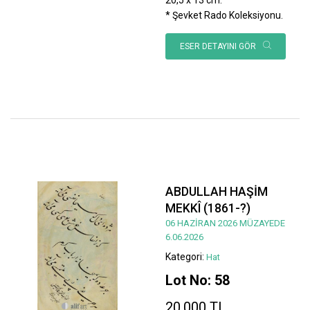
* Şevket Rado Koleksiyonu.
ESER DETAYINI GÖR
ABDULLAH HAŞİM
MEKKÎ (1861-?)
06 HAZİRAN 2026 MÜZAYEDE
6.06.2026
Kategori:
Hat
Lot No: 58
20.000 TL