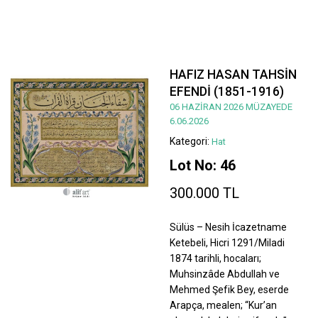
HAFIZ HASAN TAHSİN
EFENDİ (1851-1916)
06 HAZİRAN 2026 MÜZAYEDE
6.06.2026
Kategori:
Hat
Lot No: 46
300.000 TL
Sülüs – Nesih İcazetname
Ketebeli, Hicri 1291/Miladi
1874 tarihli, hocaları;
Muhsinzâde Abdullah ve
Mehmed Şefik Bey, eserde
Arapça, mealen; “Kur’an