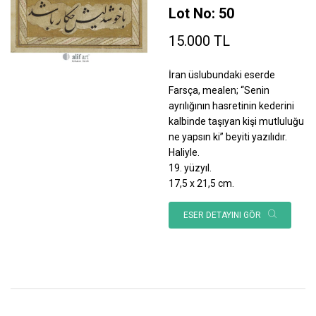
Lot No: 50
15.000 TL
İran üslubundaki eserde
Farsça, mealen; “Senin
ayrılığının hasretinin kederini
kalbinde taşıyan kişi mutluluğu
ne yapsın ki” beyiti yazılıdır.
Haliyle.
19. yüzyıl.
17,5 x 21,5 cm.
ESER DETAYINI GÖR