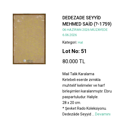
DEDEZADE SEYYİD
MEHMED SAİD (?-1759)
06 HAZİRAN 2026 MÜZAYEDE
6.06.2026
Kategori:
Hat
Lot No: 51
80.000 TL
Mail Talik Karalama
Ketebeli eserde zırnıkla
muhtelif kelimeler ve harf
birleşimleri karalanmıştır. Ebru
paspartuludur. Haliyle.
28 x 20 cm.
* Şevket Rado Koleksiyonu.
Dedezâde Seyyid
...
Devamını