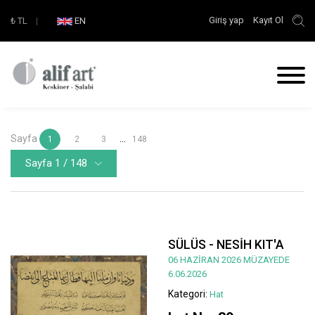
Giriş yap
Kayıt Ol
₺
TL
|
EN
Sayfa
...
1
2
3
148
Sayfa 1 / 148
SÜLÜS - NESİH KIT'A
06 HAZİRAN 2026 MÜZAYEDE
6.06.2026
Kategori:
Hat