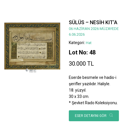
SÜLÜS – NESİH KIT’A
06 HAZİRAN 2026 MÜZAYEDE
6.06.2026
Kategori:
Hat
Lot No: 48
30.000 TL
Eserde besmele ve hadis-i
şerifler yazılıdır. Haliyle.
18. yüzyıl.
30 x 33 cm.
* Şevket Rado Koleksiyonu.
ESER DETAYINI GÖR