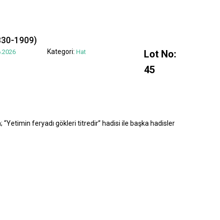
830-1909)
Kategori:
.2026
Hat
Lot No:
45
“Yetimin feryadı gökleri titredir” hadisi ile başka hadisler