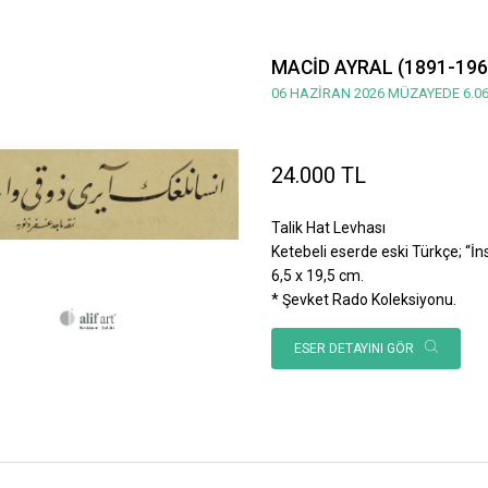
MACİD AYRAL (1891-196
06 HAZİRAN 2026 MÜZAYEDE 6.06
24.000 TL
Talik Hat Levhası
Ketebeli eserde eski Türkçe; “İnsan
6,5 x 19,5 cm.
* Şevket Rado Koleksiyonu.
ESER DETAYINI GÖR