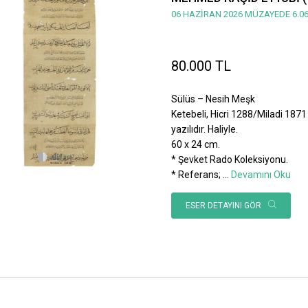
06 HAZİRAN 2026 MÜZAYEDE 6.06
80.000 TL
Sülüs – Nesih Meşk
Ketebeli, Hicri 1288/Miladi 1871 
yazılıdır. Haliyle.
60 x 24 cm.
* Şevket Rado Koleksiyonu.
* Referans;
...
Devamını Oku
ESER DETAYINI GÖR