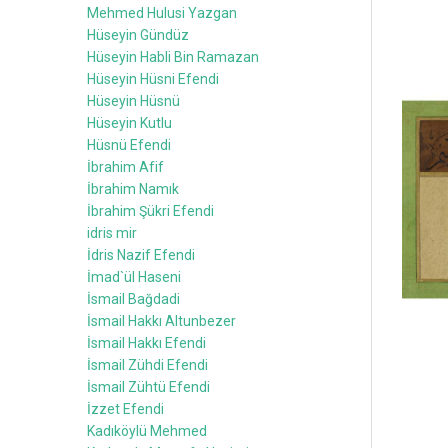
Mehmed Hulusi Yazgan
Hüseyin Gündüz
Hüseyin Habli Bin Ramazan
Hüseyin Hüsni Efendi
Hüseyin Hüsnü
Hüseyin Kutlu
Hüsnü Efendi
İbrahim Afif
İbrahim Namık
İbrahim Şükri Efendi
idris mir
İdris Nazif Efendi
İmad`ül Haseni
İsmail Bağdadi
İsmail Hakkı Altunbezer
İsmail Hakkı Efendi
İsmail Zühdi Efendi
İsmail Zühtü Efendi
İzzet Efendi
Kadıköylü Mehmed