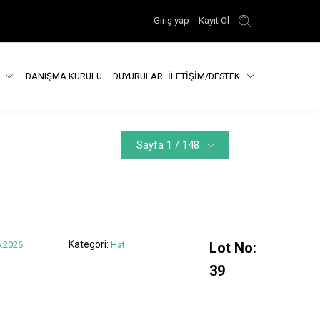
Giriş yap
Kayıt Ol
R
DANIŞMA KURULU
DUYURULAR
İLETİŞİM/DESTEK
Sayfa 1 / 148
Kategori:
.2026
Hat
Lot No:
39