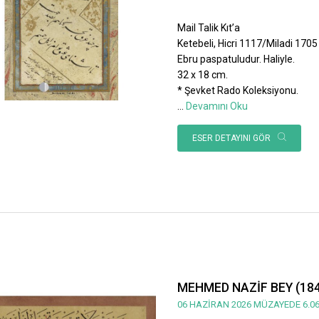
Mail Talik Kıt’a
Ketebeli, Hicri 1117/Miladi 1705 ta
Ebru paspatuludur. Haliyle.
32 x 18 cm.
* Şevket Rado Koleksiyonu.
...
Devamını Oku
ESER DETAYINI GÖR
MEHMED NAZİF BEY (184
06 HAZİRAN 2026 MÜZAYEDE 6.06