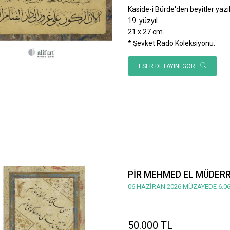
Kaside-i Bürde'den beyitler yazılı
19. yüzyıl.
21 x 27 cm.
* Şevket Rado Koleksiyonu.
ESER DETAYINI GÖR
PİR MEHMED EL MÜDERRİ
06 HAZİRAN 2026 MÜZAYEDE 6.06
50.000 TL