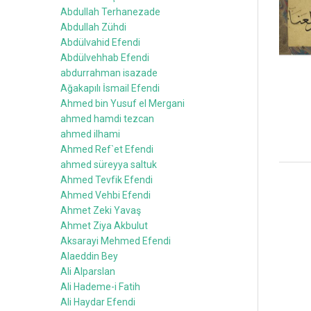
Abdullah Terhanezade
Abdullah Zühdi
Abdülvahid Efendi
Abdülvehhab Efendi
abdurrahman isazade
Ağakapılı İsmail Efendi
Ahmed bin Yusuf el Mergani
ahmed hamdi tezcan
ahmed ilhami
Ahmed Ref`et Efendi
ahmed süreyya saltuk
Ahmed Tevfik Efendi
Ahmed Vehbi Efendi
Ahmet Zeki Yavaş
Ahmet Ziya Akbulut
Aksarayi Mehmed Efendi
Alaeddin Bey
Ali Alparslan
Ali Hademe-i Fatih
Ali Haydar Efendi