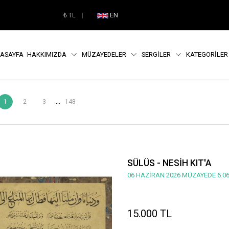
₺
TL
|
EN
ASAYFA
HAKKIMIZDA
MÜZAYEDELER
SERGİLER
KATEGORİLE
...
1
2
3
148
SÜLÜS - NESİH KIT'A
06 HAZİRAN 2026 MÜZAYEDE 6.06
15.000 TL