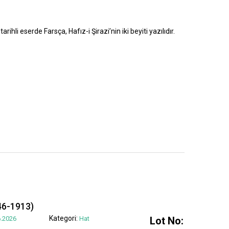
rihli eserde Farsça, Hafız-i Şirazi’nin iki beyiti yazılıdır.
6-1913)
Kategori:
.2026
Hat
Lot No: