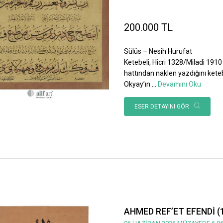
200.000 TL
Sülüs – Nesih Hurufat
Ketebeli, Hicri 1328/Miladi 1910 
hattından naklen yazdığını ket
Okyay’ın
...
Devamını Oku
ESER DETAYINI GÖR
AHMED REF’ET EFENDİ (