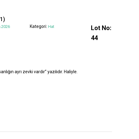
1)
Kategori:
.2026
Hat
Lot No:
44
lığın ayrı zevki vardır” yazılıdır. Haliyle.