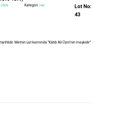
Kategori:
.2026
Hat
Lot No:
43
tarihlidir. Metnin üst kısmında “Kâtib Ali Ûzni’nin meşkidir”