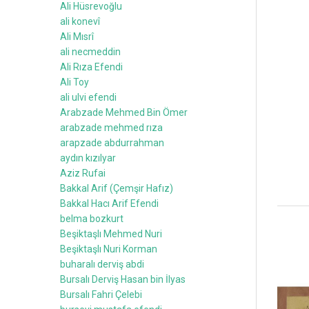
Ali Hüsrevoğlu
ali konevî
Ali Mısrî
ali necmeddin
Ali Rıza Efendi
Ali Toy
ali ulvi efendi
Arabzade Mehmed Bin Ömer
arabzade mehmed rıza
arapzade abdurrahman
aydın kızılyar
Aziz Rufai
Bakkal Arif (Çemşir Hafız)
Bakkal Hacı Arif Efendi
belma bozkurt
Beşiktaşlı Mehmed Nuri
Beşiktaşlı Nuri Korman
buharalı derviş abdi
Bursalı Derviş Hasan bin İlyas
Bursalı Fahri Çelebi