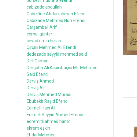
bursevi mustafa efendi
cabizade abdullah
Cabizâde Abdurrahman Efendi
Cabizade Mehmed Nuri Efendi
Çarşambalı Arif
cemal günter
cevad emin hüran
Çırçırlı Mehmed Ali Efendi
dedezade seyyid mehmed said
Deli Osman
Dergah-ı Ali Kapıcıbaşısı Mir Mehmed
Said Efendi
Derviş Ahmed
Derviş Ali
Derviş Mehmed Muradi
Ebubekir Raşid Efendi
Edirneli Hacı Ali
Edirneli Seyyid Ahmed Efendi
edremitli ahmed hamdi
ekrem eşkin
El-dai Mehmed