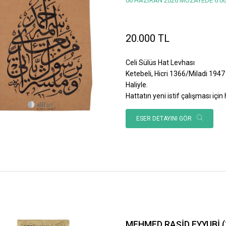
06 HAZİRAN 2026 MÜZAYEDE 6.06
20.000 TL
Celi Sülüs Hat Levhası
Ketebeli, Hicri 1366/Miladi 1947 
Haliyle.
Hattatın yeni istif çalışması için h
ESER DETAYINI GÖR
MEHMED RAŞİD EYYUBİ (