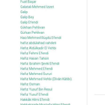
Fuat Başar
Galatalı Mehmed İzzet
Galip
Galip Bey
Galip Efendi
Gökhan Pehlivan
Gürkan Pehlivan
Hacı Mehmed Rüşdü Efendi
hafız abdülahad vahdeti
Hafız Aldülkadir El Vehbi
Hafız Fehmi Efendi
Hafız Hasan Tahsin
Hafız İbrahim Şevki Efendi
Hafız Mehmed Efendi
Hafız Mehmed Sururi
Hafız Mehmed Vehbi (Dîvân Kâtibi)
Hafız Osman
Hafız Yusuf Bin Resul
Hafız Yusuf Efendi
Hakkâk Hilmi Efendi
Hakkakzade Mustafa Hilmi Efendi