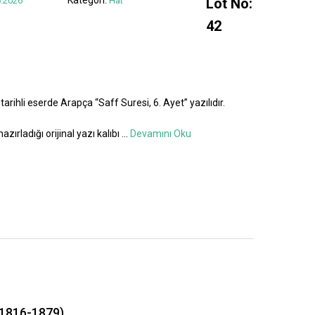
.2026
Hat
Lot No:
42
tarihli eserde Arapça “Saff Suresi, 6. Ayet” yazılıdır.
azırladığı orijinal yazı kalıbı
...
Devamını Oku
1816-1879)