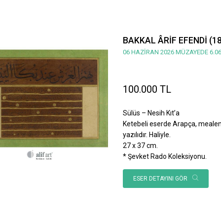
BAKKAL ÂRİF EFENDİ (1
06 HAZİRAN 2026 MÜZAYEDE 6.06
100.000 TL
Sülüs – Nesih Kıt’a
Ketebeli eserde Arapça, mealen; 
yazılıdır. Haliyle.
27 x 37 cm.
* Şevket Rado Koleksiyonu.
ESER DETAYINI GÖR