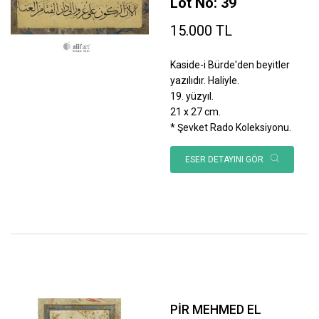
Lot No: 39
15.000 TL
Kaside-i Bürde'den beyitler
yazılıdır. Haliyle.
19. yüzyıl.
21 x 27 cm.
* Şevket Rado Koleksiyonu.
ESER DETAYINI GÖR
PİR MEHMED EL