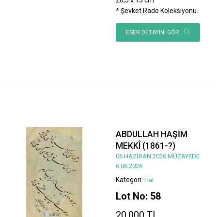
* Şevket Rado Koleksiyonu.
ESER DETAYINI GÖR
ABDULLAH HAŞİM
MEKKÎ (1861-?)
06 HAZİRAN 2026 MÜZAYEDE
6.06.2026
Kategori:
Hat
Lot No: 58
20.000 TL