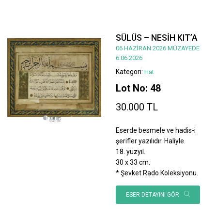
SÜLÜS – NESİH KIT’A
06 HAZİRAN 2026 MÜZAYEDE
6.06.2026
Kategori:
Hat
Lot No: 48
30.000 TL
Eserde besmele ve hadis-i
şerifler yazılıdır. Haliyle.
18. yüzyıl.
30 x 33 cm.
* Şevket Rado Koleksiyonu.
ESER DETAYINI GÖR