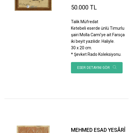
50.000 TL
Talik Müfredat
Ketebeli eserde ünlü Timurlu
şairi Molla Cami’ye ait Farsça
iki beyit yazılıdır. Haliyle.
30 x 20 cm.
* Şevket Rado Koleksiyonu.
ESER DETAYINI GÖR
MEHMED ESAD YESÂRÎ