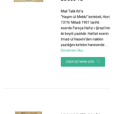
Mail Talik Kıt’a
“Haşim ül-Mekki” ketebeli, Hicri
1319/ Miladi 1901 tarihli
eserde Farsça Hafız-ı Şirazi’nin
iki beyiti yazılıdır. Hattat eserin
İmad-ül Haseni’den naklen
yazdığını ketebe hanesinde
...
Devamını Oku
ESER DETAYINI GÖR