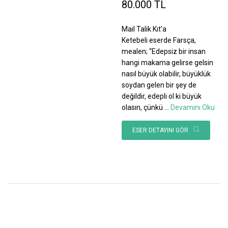
80.000 TL
Mail Talik Kıt’a
Ketebeli eserde Farsça,
mealen; “Edepsiz bir insan
hangi makama gelirse gelsin
nasıl büyük olabilir, büyüklük
soydan gelen bir şey de
değildir, edepli ol ki büyük
olasın, çünkü
...
Devamını Oku
ESER DETAYINI GÖR