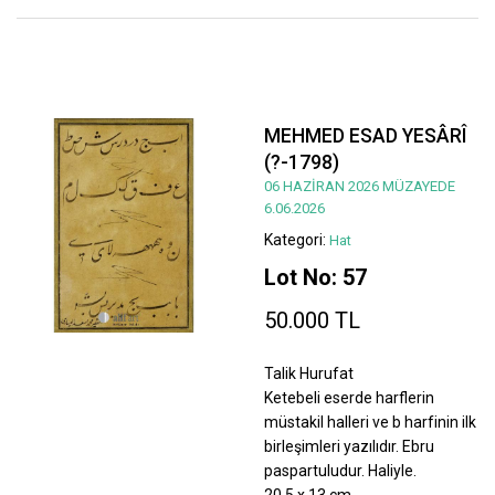
MEHMED ESAD YESÂRÎ
(?-1798)
06 HAZİRAN 2026 MÜZAYEDE
6.06.2026
Kategori:
Hat
Lot No: 57
50.000 TL
Talik Hurufat
Ketebeli eserde harflerin
müstakil halleri ve b harfinin ilk
birleşimleri yazılıdır. Ebru
paspartuludur. Haliyle.
20,5 x 13 cm.