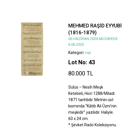
MEHMED RAŞİD EYYUBİ
(1816-1879)
06 HAZİRAN 2026 MÜZAYEDE
6.06.2026
Kategori:
Hat
Lot No: 43
80.000 TL
Sülüs – Nesih Meşk
Ketebeli, Hicri 1288/Miladi
1871 tarihlidir. Metnin üst
kısmında “Kâtib Ali Ûzni’nin
meşkidir” yazılıdır. Haliyle.
60 x 24 cm.
* Şevket Rado Koleksiyonu.