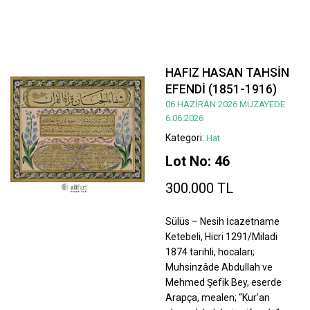
HAFIZ HASAN TAHSİN
EFENDİ (1851-1916)
06 HAZİRAN 2026 MÜZAYEDE
6.06.2026
Kategori:
Hat
Lot No: 46
300.000 TL
Sülüs – Nesih İcazetname
Ketebeli, Hicri 1291/Miladi
1874 tarihli, hocaları;
Muhsinzâde Abdullah ve
Mehmed Şefik Bey, eserde
Arapça, mealen; “Kur’an