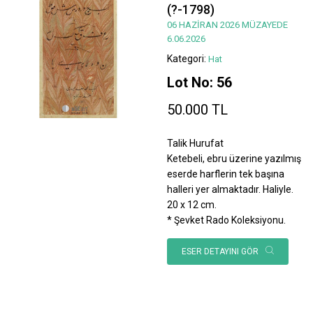
(?-1798)
06 HAZİRAN 2026 MÜZAYEDE
6.06.2026
Kategori:
Hat
Lot No: 56
50.000 TL
Talik Hurufat
Ketebeli, ebru üzerine yazılmış
eserde harflerin tek başına
halleri yer almaktadır. Haliyle.
20 x 12 cm.
* Şevket Rado Koleksiyonu.
ESER DETAYINI GÖR