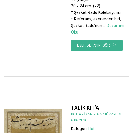
20 x 24 cm. (x2)
* Şevket Rado Koleksiyonu.
* Referans; eserlerden biri,
Şevket Rado’nun
...
Devamını
Oku
ESER DETAYINI GÖR
TALİK KIT’A
06 HAZİRAN 2026 MÜZAYEDE
6.06.2026
Kategori:
Hat