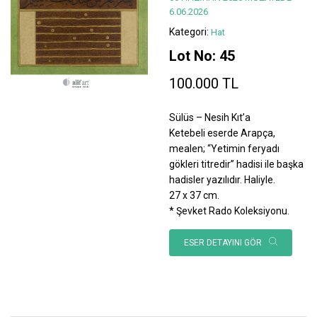
6.06.2026
Kategori:
Hat
Lot No: 45
100.000 TL
Sülüs – Nesih Kıt’a
Ketebeli eserde Arapça,
mealen; “Yetimin feryadı
gökleri titredir” hadisi ile başka
hadisler yazılıdır. Haliyle.
27 x 37 cm.
* Şevket Rado Koleksiyonu.
ESER DETAYINI GÖR