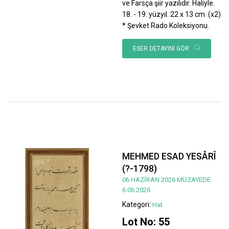
ve Farsça şiir yazılıdır. Haliyle.
18. - 19. yüzyıl. 22 x 13 cm. (x2)
* Şevket Rado Koleksiyonu.
ESER DETAYINI GÖR
MEHMED ESAD YESÂRÎ
(?-1798)
06 HAZİRAN 2026 MÜZAYEDE
6.06.2026
Kategori:
Hat
Lot No: 55