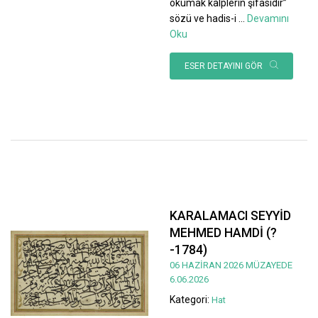
okumak kalplerin şifasıdır”
sözü ve hadis-i
...
Devamını
Oku
ESER DETAYINI GÖR
KARALAMACI SEYYİD
MEHMED HAMDİ (?
-1784)
06 HAZİRAN 2026 MÜZAYEDE
6.06.2026
Kategori:
Hat