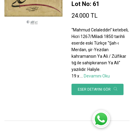
Lot No: 61
24.000 TL
“Mahmud Celaleddin” ketebeli,
Hicri 1267/Miladi 1850 tarihli
eserde eski Türkçe “Şah-ı
Merdan, şir-Yezdan
kahramansın Ya Ali / Zülfikar
tığ ile sahipkıransın Ya Ali”
yazılıdır. Haliyle.
19 x
...
Devamını Oku
ESER DETAYINI GÖR