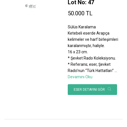
Lot No: 47
50.000 TL
Sülüs Karalama
Ketebeli eserde Arapça
kelimeler ve harf birleşimleri
karalanmıştır, haliyle.
16 x 23 cm.
* Şevket Rado Koleksiyonu.
* Referans; eser, Şevket
Rado’nun “Türk Hattatları”
...
Devamını Oku
ESER DETAYINI GÖR