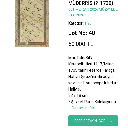
MÜDERRİS (?-1738)
06 HAZİRAN 2026 MÜZAYEDE
6.06.2026
Kategori:
Hat
Lot No: 40
50.000 TL
Mail Talik Kıt’a
Ketebeli, Hicri 1117/Miladi
1705 tarihli eserde Farsça,
Hafız-i Şirazi’nin iki beyiti
yazılıdır. Ebru paspatuludur.
Haliyle.
32 x 18 cm.
* Şevket Rado Koleksiyonu.
...
Devamını Oku
ESER DETAYINI GÖR