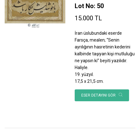
Lot No: 50
15.000 TL
İran üslubundaki eserde
Farsça, mealen; “Senin
ayrılığının hasretinin kederini
kalbinde taşıyan kişi mutluluğu
ne yapsın ki” beyiti yazılıdır.
Haliyle.
19. yüzyıl.
17,5 x 21,5 cm.
ESER DETAYINI GÖR