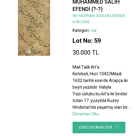
MUHAMMED SALİH
EFENDİ (?-?)
06 HAZİRAN 2026 MÜZAYEDE
6.06.2026
Kategori:
Hat
Lot No: 59
30.000 TL
Mail Talik Kıt’a
Ketebeli, Hicri 1042/Miladi
1632 tarihli eserde Arapça iki
beyit yazılıdır. Haliyle.
Yazı üslubu bu kıt’a ile birebir
tutan 17. yüzyılda Kuzey
Hindistan’da yaşamış olan bir
...
Devamını Oku
ESER DETAYINI GÖR