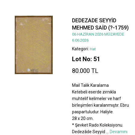
DEDEZADE SEYYİD
MEHMED SAİD (?-1759)
06 HAZİRAN 2026 MÜZAYEDE
6.06.2026
Kategori:
Hat
Lot No: 51
80.000 TL
Mail Talik Karalama
Ketebeli eserde zırnıkla
muhtelif kelimeler ve harf
birleşimleri karalanmıştır. Ebru
paspartuludur. Haliyle.
28 x 20 cm.
* Şevket Rado Koleksiyonu.
Dedezâde Seyyid
...
Devamını