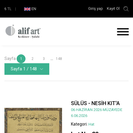
Giriş yap
Kayıt Ol
₺
TL
|
EN
Sayfa
...
1
2
3
148
Sayfa 1 / 148
SÜLÜS - NESİH KIT'A
06 HAZİRAN 2026 MÜZAYEDE
6.06.2026
Kategori:
Hat