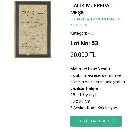
TALİK MÜFREDAT
MEŞKİ
06 HAZİRAN 2026 MÜZAYEDE
6.06.2026
Kategori:
Hat
Lot No: 53
20.000 TL
Mehmed Esad Yesârî
üslubundaki eserde mim ve
güzel h harflerinin birleşimleri
yazılıdır. Haliyle.
18. - 19. yüzyıl.
32 x 20 cm.
* Şevket Rado Koleksiyonu.
ESER DETAYINI GÖR