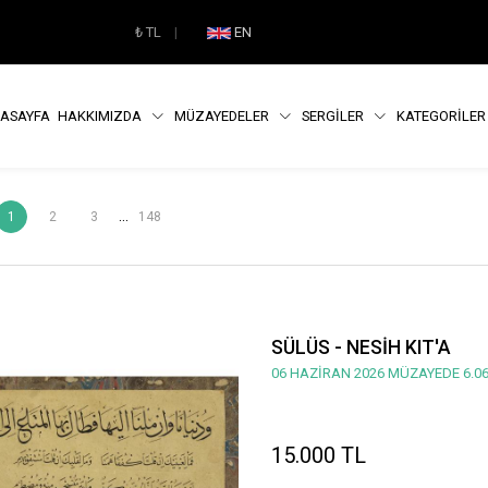
₺
TL
|
EN
ASAYFA
HAKKIMIZDA
MÜZAYEDELER
SERGİLER
KATEGORİLE
...
1
2
3
148
SÜLÜS - NESİH KIT'A
06 HAZİRAN 2026 MÜZAYEDE 6.06
15.000 TL