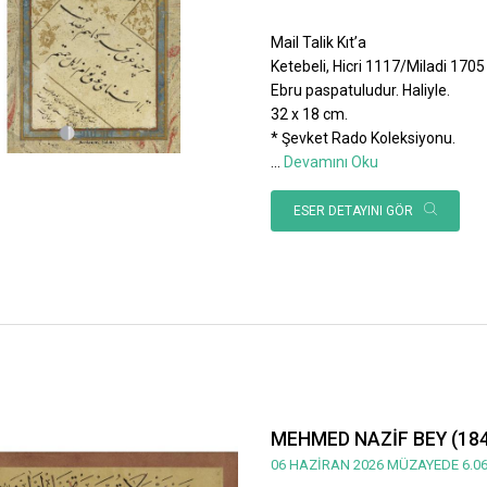
Mail Talik Kıt’a
Ketebeli, Hicri 1117/Miladi 1705 ta
Ebru paspatuludur. Haliyle.
32 x 18 cm.
* Şevket Rado Koleksiyonu.
...
Devamını Oku
ESER DETAYINI GÖR
MEHMED NAZİF BEY (184
06 HAZİRAN 2026 MÜZAYEDE 6.06