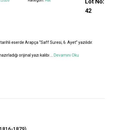
.2026
Hat
Lot No:
42
tarihli eserde Arapça “Saff Suresi, 6. Ayet” yazılıdır.
azırladığı orijinal yazı kalıbı
...
Devamını Oku
1816-1879)