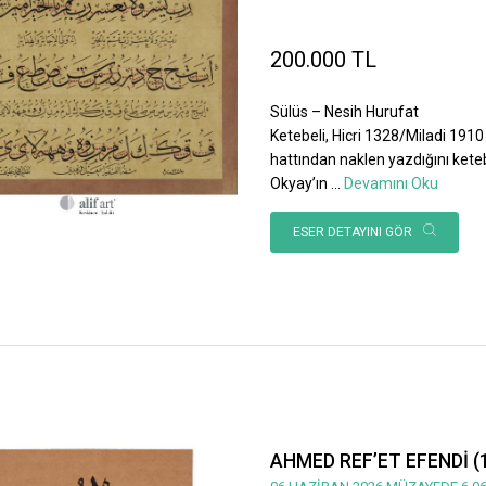
200.000 TL
Sülüs – Nesih Hurufat
Ketebeli, Hicri 1328/Miladi 1910 
hattından naklen yazdığını ket
Okyay’ın
...
Devamını Oku
ESER DETAYINI GÖR
AHMED REF’ET EFENDİ (