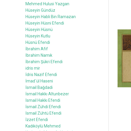
Mehmed Hulusi Yazgan
Hüseyin Gündüz
Hüseyin Habli Bin Ramazan
Hüseyin Hüsni Efendi
Hüseyin Hüsnü
Hüseyin Kutlu
Hüsnü Efendi
İbrahim Afif
İbrahim Namık
İbrahim Şükri Efendi
idris mir
İdris Nazif Efendi
İmad`ül Haseni
İsmail Bağdadi
İsmail Hakkı Altunbezer
İsmail Hakkı Efendi
İsmail Zühdi Efendi
İsmail Zühtü Efendi
İzzet Efendi
Kadıköylü Mehmed