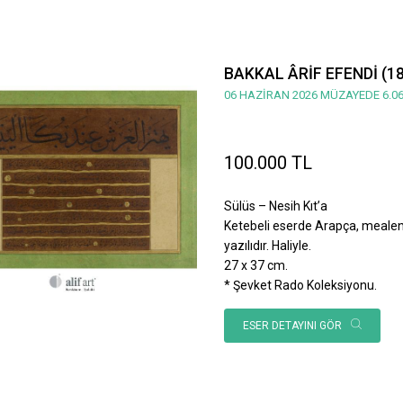
BAKKAL ÂRİF EFENDİ (1
06 HAZİRAN 2026 MÜZAYEDE 6.06
100.000 TL
Sülüs – Nesih Kıt’a
Ketebeli eserde Arapça, mealen; 
yazılıdır. Haliyle.
27 x 37 cm.
* Şevket Rado Koleksiyonu.
ESER DETAYINI GÖR