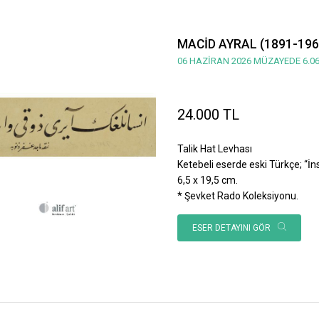
MACİD AYRAL (1891-196
06 HAZİRAN 2026 MÜZAYEDE 6.06
24.000 TL
Talik Hat Levhası
Ketebeli eserde eski Türkçe; “İnsan
6,5 x 19,5 cm.
* Şevket Rado Koleksiyonu.
ESER DETAYINI GÖR