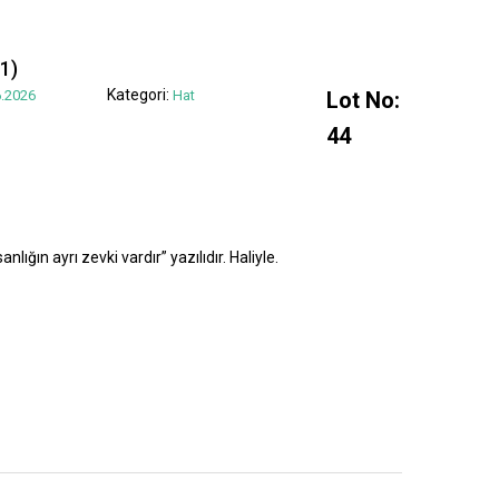
1)
Kategori:
.2026
Hat
Lot No:
44
lığın ayrı zevki vardır” yazılıdır. Haliyle.