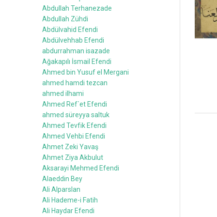
Abdullah Terhanezade
Abdullah Zühdi
Abdülvahid Efendi
Abdülvehhab Efendi
abdurrahman isazade
Ağakapılı İsmail Efendi
Ahmed bin Yusuf el Mergani
ahmed hamdi tezcan
ahmed ilhami
Ahmed Ref`et Efendi
ahmed süreyya saltuk
Ahmed Tevfik Efendi
Ahmed Vehbi Efendi
Ahmet Zeki Yavaş
Ahmet Ziya Akbulut
Aksarayi Mehmed Efendi
Alaeddin Bey
Ali Alparslan
Ali Hademe-i Fatih
Ali Haydar Efendi