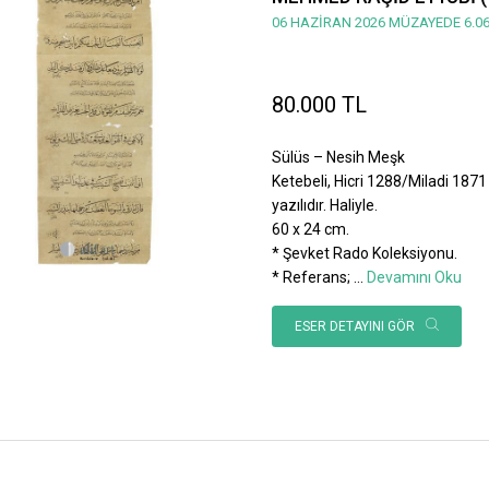
06 HAZİRAN 2026 MÜZAYEDE 6.06
80.000 TL
Sülüs – Nesih Meşk
Ketebeli, Hicri 1288/Miladi 1871 
yazılıdır. Haliyle.
60 x 24 cm.
* Şevket Rado Koleksiyonu.
* Referans;
...
Devamını Oku
ESER DETAYINI GÖR