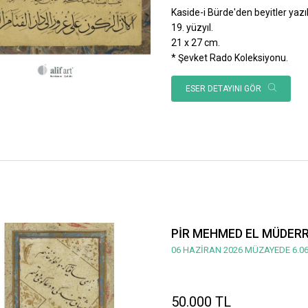
Kaside-i Bürde'den beyitler yazılı
19. yüzyıl.
21 x 27 cm.
* Şevket Rado Koleksiyonu.
ESER DETAYINI GÖR
PİR MEHMED EL MÜDERRİ
06 HAZİRAN 2026 MÜZAYEDE 6.06
50.000 TL