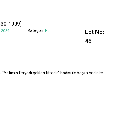
830-1909)
Kategori:
.2026
Hat
Lot No:
45
“Yetimin feryadı gökleri titredir” hadisi ile başka hadisler