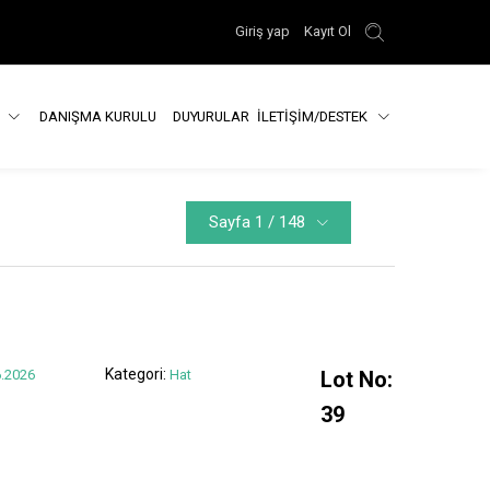
Giriş yap
Kayıt Ol
R
DANIŞMA KURULU
DUYURULAR
İLETİŞİM/DESTEK
Sayfa 1 / 148
Kategori:
.2026
Hat
Lot No:
39