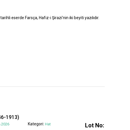
rihli eserde Farsça, Hafız-i Şirazi’nin iki beyiti yazılıdır.
6-1913)
Kategori:
.2026
Hat
Lot No: