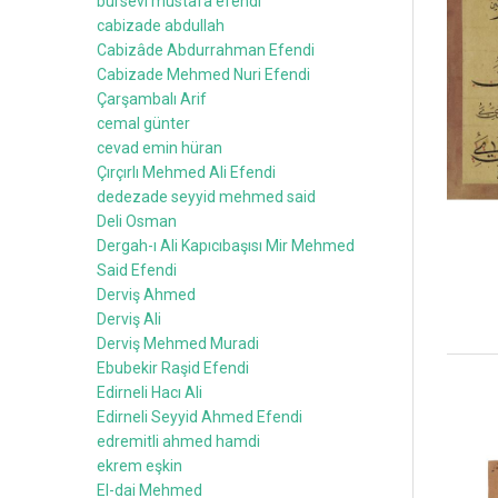
bursevi mustafa efendi
cabizade abdullah
Cabizâde Abdurrahman Efendi
Cabizade Mehmed Nuri Efendi
Çarşambalı Arif
cemal günter
cevad emin hüran
Çırçırlı Mehmed Ali Efendi
dedezade seyyid mehmed said
Deli Osman
Dergah-ı Ali Kapıcıbaşısı Mir Mehmed
Said Efendi
Derviş Ahmed
Derviş Ali
Derviş Mehmed Muradi
Ebubekir Raşid Efendi
Edirneli Hacı Ali
Edirneli Seyyid Ahmed Efendi
edremitli ahmed hamdi
ekrem eşkin
El-dai Mehmed