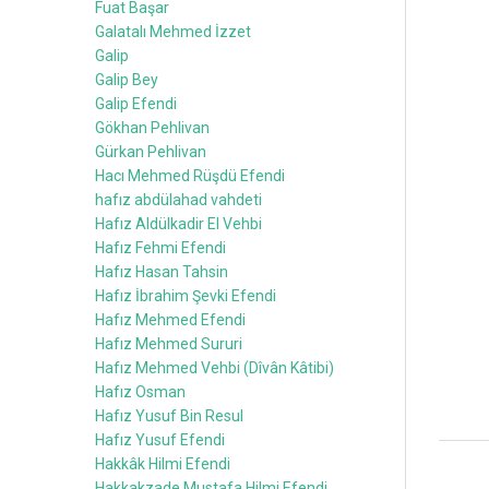
Fuat Başar
Galatalı Mehmed İzzet
Galip
Galip Bey
Galip Efendi
Gökhan Pehlivan
Gürkan Pehlivan
Hacı Mehmed Rüşdü Efendi
hafız abdülahad vahdeti
Hafız Aldülkadir El Vehbi
Hafız Fehmi Efendi
Hafız Hasan Tahsin
Hafız İbrahim Şevki Efendi
Hafız Mehmed Efendi
Hafız Mehmed Sururi
Hafız Mehmed Vehbi (Dîvân Kâtibi)
Hafız Osman
Hafız Yusuf Bin Resul
Hafız Yusuf Efendi
Hakkâk Hilmi Efendi
Hakkakzade Mustafa Hilmi Efendi