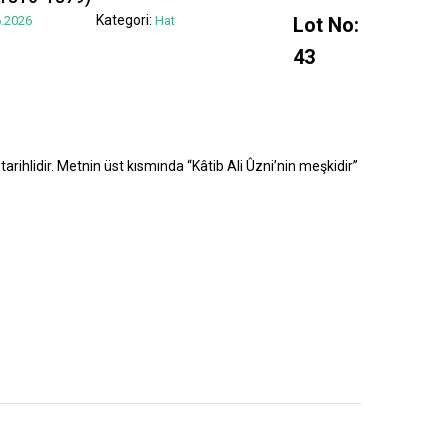
Kategori:
.2026
Hat
Lot No:
43
tarihlidir. Metnin üst kısmında “Kâtib Ali Ûzni’nin meşkidir”