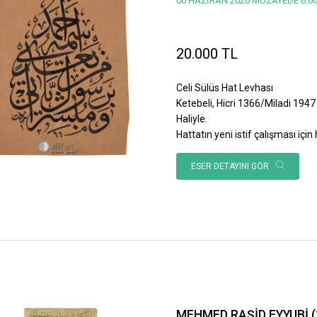
06 HAZİRAN 2026 MÜZAYEDE 6.06
20.000 TL
Celi Sülüs Hat Levhası
Ketebeli, Hicri 1366/Miladi 1947 
Haliyle.
Hattatın yeni istif çalışması için h
ESER DETAYINI GÖR
MEHMED RAŞİD EYYUBİ (