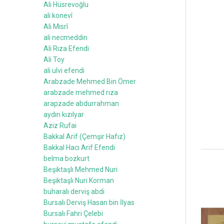
Ali Hüsrevoğlu
ali konevî
Ali Mısrî
ali necmeddin
Ali Rıza Efendi
Ali Toy
ali ulvi efendi
Arabzade Mehmed Bin Ömer
arabzade mehmed rıza
arapzade abdurrahman
aydın kızılyar
Aziz Rufai
Bakkal Arif (Çemşir Hafız)
Bakkal Hacı Arif Efendi
belma bozkurt
Beşiktaşlı Mehmed Nuri
Beşiktaşlı Nuri Korman
buharalı derviş abdi
Bursalı Derviş Hasan bin İlyas
Bursalı Fahri Çelebi