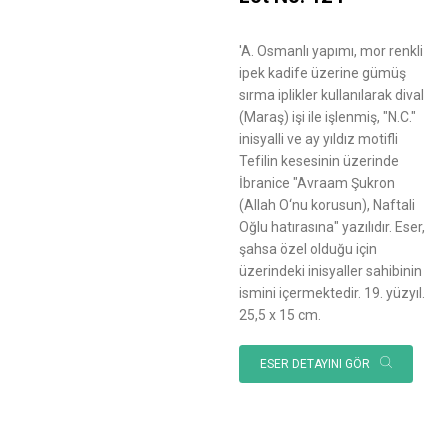
'A. Osmanlı yapımı, mor renkli
ipek kadife üzerine gümüş
sırma iplikler kullanılarak dival
(Maraş) işi ile işlenmiş, "N.C."
inisyalli ve ay yıldız motifli
Tefilin kesesinin üzerinde
İbranice "Avraam Şukron
(Allah O‘nu korusun), Naftali
Oğlu hatırasına" yazılıdır. Eser,
şahsa özel olduğu için
üzerindeki inisyaller sahibinin
ismini içermektedir. 19. yüzyıl.
25,5 x 15 cm.
ESER DETAYINI GÖR