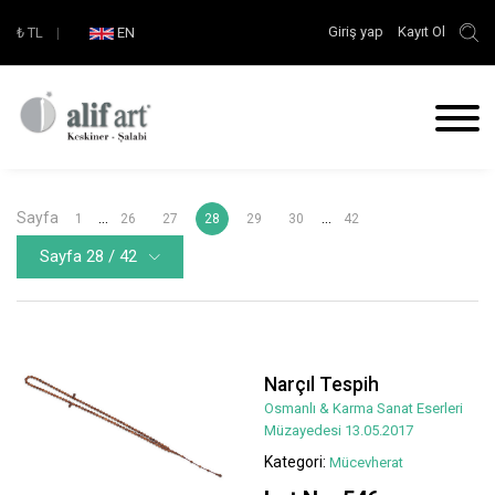
Giriş yap
Kayıt Ol
₺
TL
|
EN
Sayfa
...
...
1
26
27
28
29
30
42
Sayfa 28 / 42
Narçıl Tespih
Osmanlı & Karma Sanat Eserleri
Müzayedesi 13.05.2017
Kategori:
Mücevherat