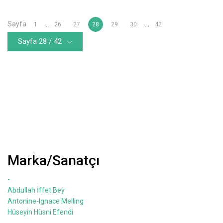
Sayfa
...
...
1
26
27
28
29
30
42
Sayfa 28 / 42
Marka/Sanatçı
-
Abdullah İffet Bey
Antonine-Ignace Melling
Hüseyin Hüsni Efendi