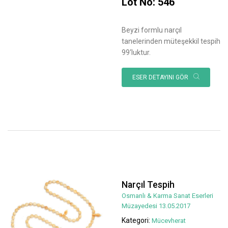
Lot No: 546
Beyzi formlu narçıl
tanelerinden müteşekkil tespih
99‘luktur.
ESER DETAYINI GÖR
Narçıl Tespih
Osmanlı & Karma Sanat Eserleri
Müzayedesi 13.05.2017
Kategori:
Mücevherat